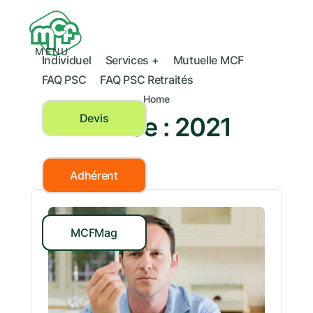
MENU
Individuel
Services +
Mutuelle MCF
FAQ PSC
FAQ PSC Retraités
Home
Devis
Année :
2021
Adhérent
MCFMag