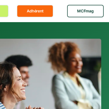
Adhérent
MCFmag