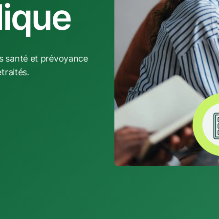
lique
es santé et prévoyance
traités.