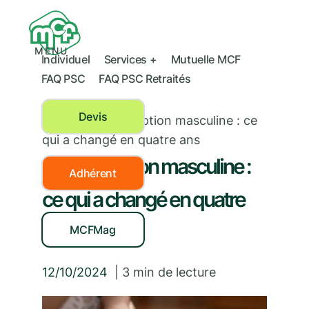
MENU
Individuel
Services +
Mutuelle MCF
FAQ PSC
FAQ PSC Retraités
Devis
Santé
›
Contraception masculine : ce
qui a changé en quatre ans
Contraception masculine :
Adhérent
ce qui a changé en quatre
ans
MCFMag
12/10/2024
|
3
min de lecture