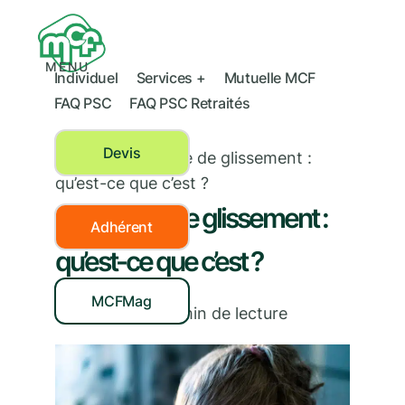
MENU
Individuel
Services +
Mutuelle MCF
FAQ PSC
FAQ PSC Retraités
Devis
Santé
›
Syndrome de glissement :
qu’est-ce que c’est ?
Syndrome de glissement :
Adhérent
qu’est-ce que c’est ?
MCFMag
05/06/2025
|
2
min de lecture