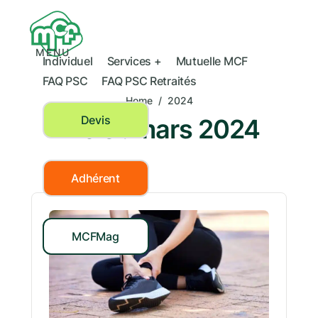
MENU
Individuel
Services +
Mutuelle MCF
FAQ PSC
FAQ PSC Retraités
Home
/
2024
Devis
Mois :
mars 2024
Adhérent
MCFMag