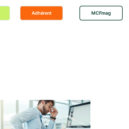
Adhérent
MCFmag