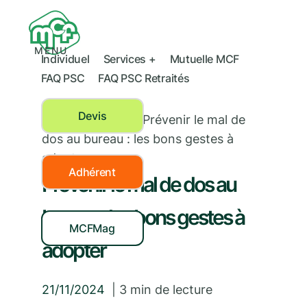
MENU
Individuel
Services +
Mutuelle MCF
FAQ PSC
FAQ PSC Retraités
Devis
Santé au travail
›
Prévenir le mal de
dos au bureau : les bons gestes à
adopter
Adhérent
Prévenir le mal de dos au
bureau : les bons gestes à
MCFMag
adopter
21/11/2024
|
3
min de lecture