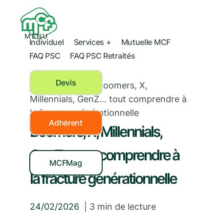
MENU
Individuel
Services +
Mutuelle MCF
FAQ PSC
FAQ PSC Retraités
Devis
Santé mentale
›
Boomers, X,
Millennials, GenZ… tout comprendre à
la fracture générationnelle
Adhérent
Boomers, X, Millennials,
GenZ… tout comprendre à
MCFMag
la fracture générationnelle
24/02/2026
|
3
min de lecture