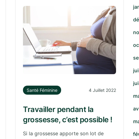
ja
dé
no
oc
se
ju
ju
Santé Féminine
4 Juillet 2022
ma
Travailler pendant la
av
grossesse, c’est possible !
ma
Si la grossesse apporte son lot de
fé