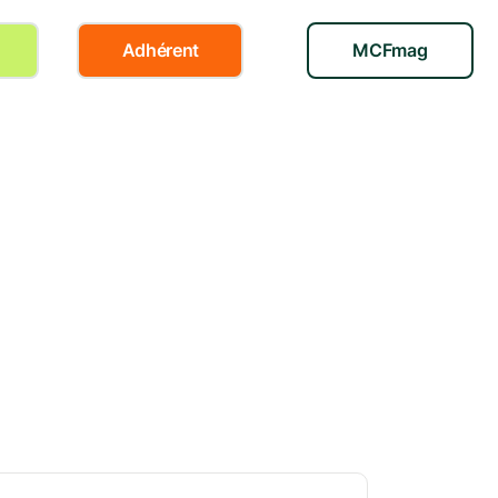
Adhérent
MCFmag