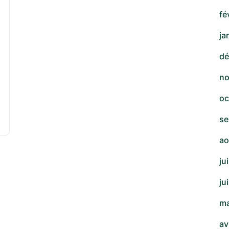
fé
ja
dé
no
oc
se
ao
ju
ju
ma
av