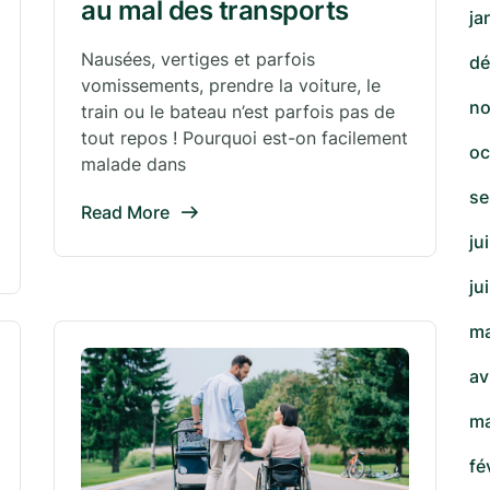
au mal des transports
ja
Nausées, vertiges et parfois
dé
vomissements, prendre la voiture, le
no
train ou le bateau n’est parfois pas de
tout repos ! Pourquoi est-on facilement
oc
malade dans
se
Read More
ju
ju
ma
av
ma
fé