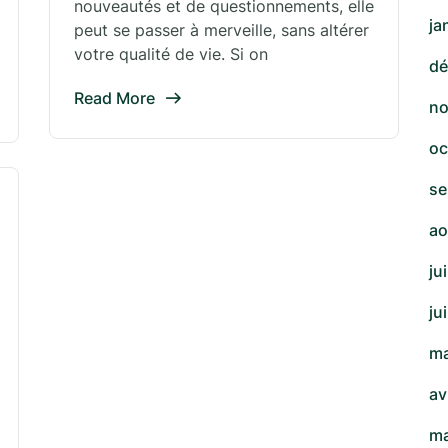
nouveautés et de questionnements, elle
ja
peut se passer à merveille, sans altérer
votre qualité de vie. Si on
dé
Read More
no
oc
se
ao
ju
ju
ma
av
ma