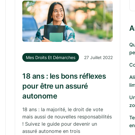
A
Qu
pe
Mes Droits Et Démarches
27 Juillet 2022
Co
18 ans : les bons réflexes
Al
pour être un assuré
li
autonome
Un
zo
18 ans : la majorité, le droit de vote
mais aussi de nouvelles responsabilités
Te
! Suivez le guide pour devenir un
en
assuré autonome en trois