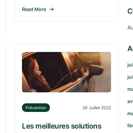
Read More
C
Au
A
ju
ju
ma
av
Prévention
20 Juillet 2022
ma
Les meilleures solutions
fé