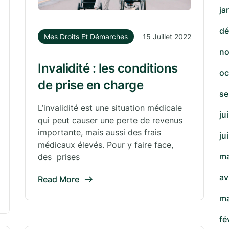
ja
dé
Mes Droits Et Démarches
15 Juillet 2022
no
Invalidité : les conditions
oc
de prise en charge
se
L’invalidité est une situation médicale
ju
qui peut causer une perte de revenus
importante, mais aussi des frais
ju
médicaux élevés. Pour y faire face,
ma
des prises
av
Read More
ma
fé