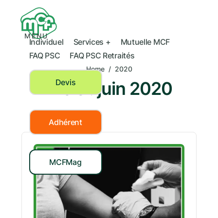
MENU
Individuel
Services +
Mutuelle MCF
FAQ PSC
FAQ PSC Retraités
Home
/
2020
Devis
Mois :
juin 2020
Adhérent
MCFMag