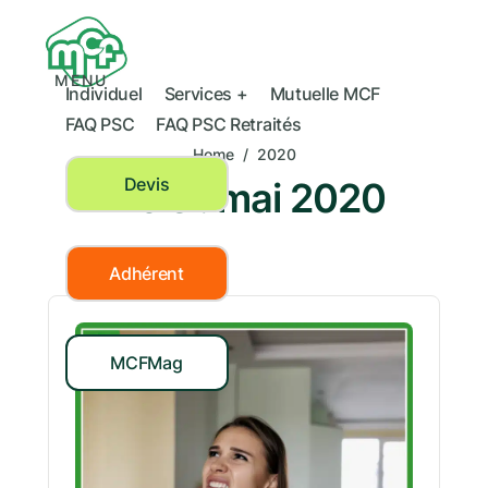
MENU
Individuel
Services +
Mutuelle MCF
FAQ PSC
FAQ PSC Retraités
Home
/
2020
Devis
Mois :
mai 2020
Adhérent
MCFMag