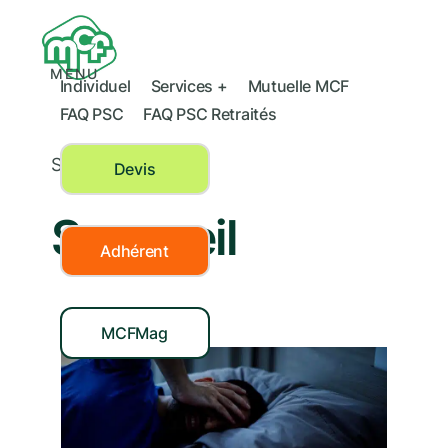
MENU
Individuel
Services +
Mutuelle MCF
FAQ PSC
FAQ PSC Retraités
Sommeil
Devis
Sommeil
Adhérent
MCFMag