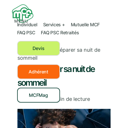
MENU
Individuel
Services +
Mutuelle MCF
FAQ PSC
FAQ PSC Retraités
Devis
Sommeil
›
Bien préparer sa nuit de
sommeil
Bien préparer sa nuit de
Adhérent
sommeil
MCFMag
21/09/2022
|
3
min de lecture