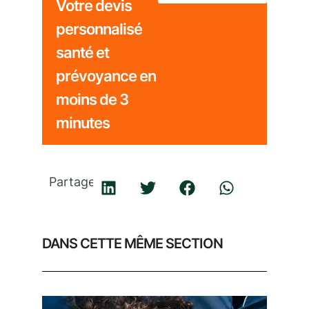
Votre devis
personnalisé
santé et
prévoyance en
moins de 3
minutes
Partager
DANS CETTE MÊME SECTION