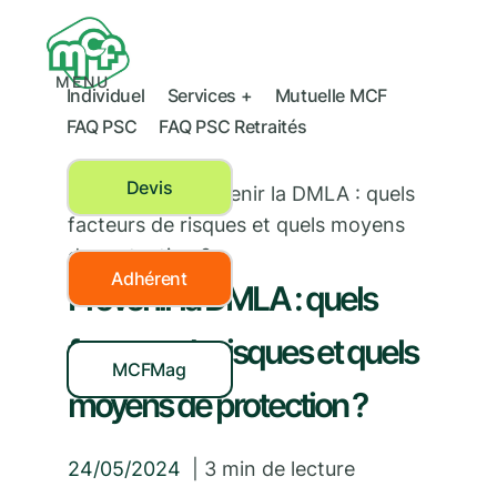
MENU
Individuel
Services +
Mutuelle MCF
FAQ PSC
FAQ PSC Retraités
Devis
Prévention
›
Prévenir la DMLA : quels
facteurs de risques et quels moyens
de protection ?
Adhérent
Prévenir la DMLA : quels
facteurs de risques et quels
MCFMag
moyens de protection ?
24/05/2024
|
3
min de lecture