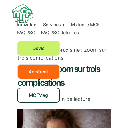
MENU
Individuel
Services +
Mutuelle MCF
FAQ PSC
FAQ PSC Retraités
Devis
Santé dentaire
›
Bruxisme : zoom sur
trois complications
Bruxisme : zoom sur trois
Adhérent
complications
MCFMag
14/02/2023
|
3
min de lecture