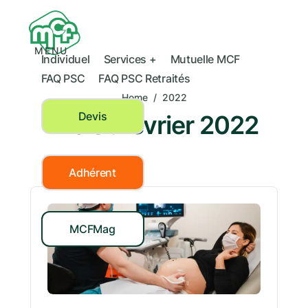
MENU
Individuel
Services +
Mutuelle MCF
FAQ PSC
FAQ PSC Retraités
Home
/
2022
Devis
Mois :
février 2022
Adhérent
MCFMag