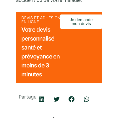
accident ou de votre maladie.
DEVIS ET ADHÉSION
Je demande
EN LIGNE
mon devis
Votre devis
personnalisé
santé et
prévoyance en
moins de 3
minutes
Partager