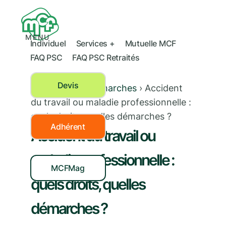
MENU
Individuel
Services +
Mutuelle MCF
FAQ PSC
FAQ PSC Retraités
Devis
Mes droits et démarches
›
Accident
du travail ou maladie professionnelle :
quels droits, quelles démarches ?
Adhérent
Accident du travail ou
maladie professionnelle :
MCFMag
quels droits, quelles
démarches ?