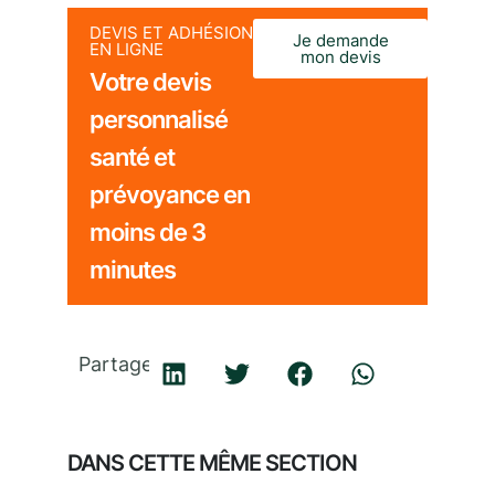
DEVIS ET ADHÉSION
Je demande
EN LIGNE
mon devis
Votre devis
personnalisé
santé et
prévoyance en
moins de 3
minutes
Partager
DANS CETTE MÊME SECTION