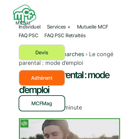
MENU
Individuel
Services +
Mutuelle MCF
FAQ PSC
FAQ PSC Retraités
Devis
Mes droits et démarches
›
Le congé
parental : mode d’emploi
Le congé parental : mode
Adhérent
d’emploi
MCFMag
28/10/2019
|
< 1
minute