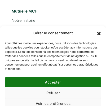
Mutuelle MCF
Notre histoire
Nous contacter
Gérer le consentement
Devis
Pour offrir les meilleures expériences, nous utilisons des technologies
telles que les cookies pour stocker et/ou accéder aux informations des
Adhérer
appareils. Le fait de consentir à ces technologies nous permettra de
traiter des données telles que le comportement de navigation ou les ID
Documentation
uniques sur ce site. Le fait de ne pas consentir ou de retirer son
consentement peut avoir un effet négatif sur certaines caractéristiques
et fonctions.
Accepter
Copyright © 2024 MCF. Tous droits réservés
Les photographies sur ce site sont © iStock sauf
Refuser
indication contraire.
Voir les préférences