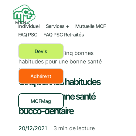
MENU
Individuel
Services +
Mutuelle MCF
FAQ PSC
FAQ PSC Retraités
Devis
Santé dentaire
›
Cinq bonnes
habitudes pour une bonne santé
bucco-dentaire
Adhérent
Cinq bonnes habitudes
pour une bonne santé
MCFMag
bucco-dentaire
20/12/2021
|
3
min de lecture