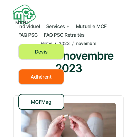
MENU
Individuel
Services +
Mutuelle MCF
FAQ PSC
FAQ PSC Retraités
Home
/
2023
/
novembre
Devis
Jour :
6 novembre
2023
Adhérent
MCFMag