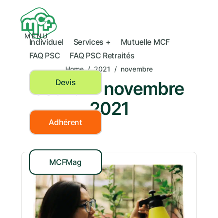
MENU
Individuel
Services +
Mutuelle MCF
FAQ PSC
FAQ PSC Retraités
Home
/
2021
/
novembre
Devis
Jour :
17 novembre
2021
Adhérent
MCFMag