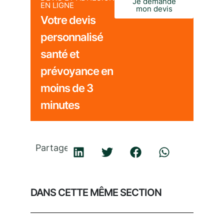
Je demande
EN LIGNE
mon devis
Votre devis
personnalisé
santé et
prévoyance en
moins de 3
minutes
Partager
DANS CETTE MÊME SECTION