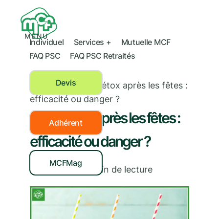
MENU
Individuel
Services +
Mutuelle MCF
FAQ PSC
FAQ PSC Retraités
Devis
Nutrition
›
Cure détox après les fêtes :
efficacité ou danger ?
Cure détox après les fêtes :
Adhérent
efficacité ou danger ?
MCFMag
31/12/2020
|
2
min de lecture