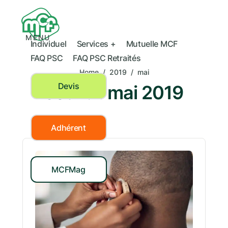
MENU
Individuel
Services +
Mutuelle MCF
FAQ PSC
FAQ PSC Retraités
Home
/
2019
/
mai
Devis
Jour :
1 mai 2019
Adhérent
MCFMag