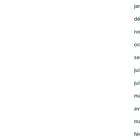
ja
dé
no
oc
se
ju
ju
ma
av
ma
fé