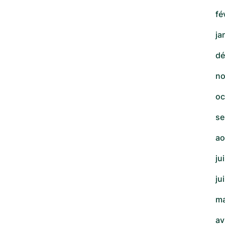
fé
ja
dé
no
oc
se
ao
ju
ju
ma
av