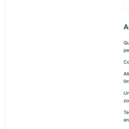
A
Qu
pe
Co
Al
li
Un
zo
Te
en