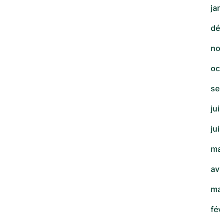
ja
dé
no
oc
se
ju
ju
ma
av
ma
fé