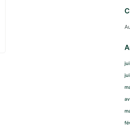
C
Au
A
ju
ju
ma
av
ma
fé