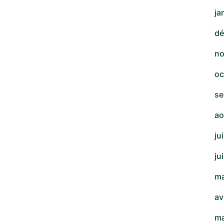
ja
dé
no
oc
se
ao
ju
ju
ma
av
ma