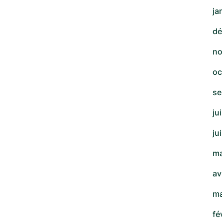
ja
dé
no
oc
se
ju
ju
ma
av
ma
fé