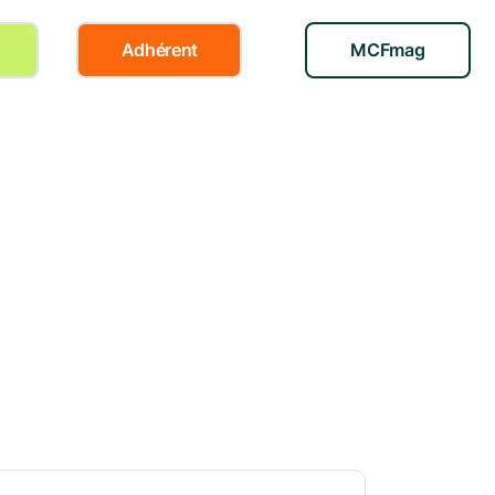
Adhérent
MCFmag