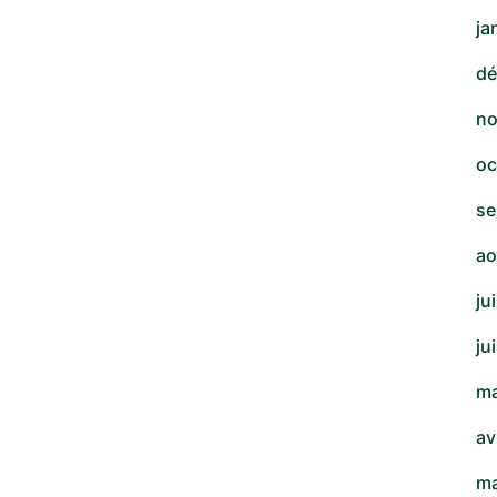
ja
dé
no
oc
se
ao
ju
ju
ma
av
ma