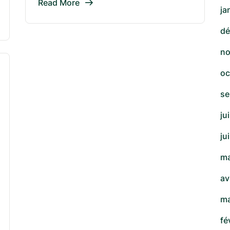
Read More
ja
dé
no
oc
se
ju
ju
ma
av
ma
fé