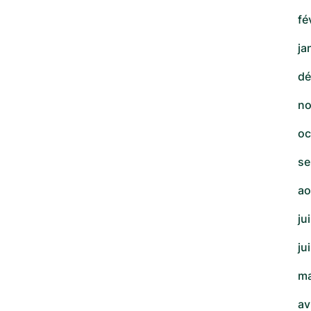
fé
ja
dé
no
oc
se
ao
ju
ju
ma
av