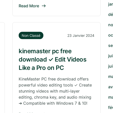
ja
Read More
dé
no
oc
Non Classé
23 Janvier 2024
se
kinemaster pc free
ju
download ✓ Edit Videos
ju
Like a Pro on PC
ma
KineMaster PC free download offers
powerful video editing tools ✓ Create
av
stunning videos with multi-layer
editing, chroma key, and audio mixing
ma
➔ Compatible with Windows 7 & 10!
fé