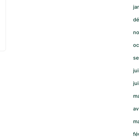
ja
dé
no
oc
se
ju
ju
ma
av
ma
fé