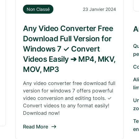
Non Classé
23 Janvier 2024
Any Video Converter Free
A
Download Full Version for
Qu
Windows 7 ✓ Convert
pe
Videos Easily ➔ MP4, MKV,
Co
MOV, MP3
Al
Any video converter free download full
li
version for windows 7 offers powerful
video conversion and editing tools. ✓
Un
Convert videos to any format easily!
zo
Download now!
Te
Read More
en