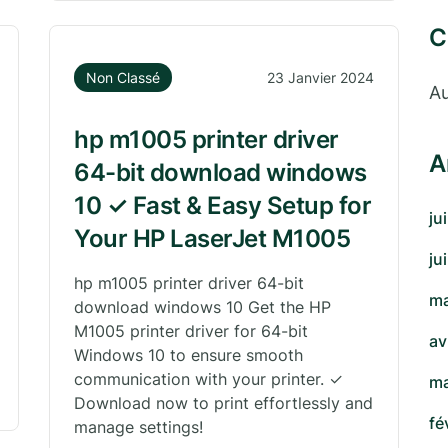
C
Non Classé
23 Janvier 2024
Au
hp m1005 printer driver
A
64-bit download windows
10 ✓ Fast & Easy Setup for
ju
Your HP LaserJet M1005
ju
hp m1005 printer driver 64-bit
ma
download windows 10 Get the HP
M1005 printer driver for 64-bit
av
Windows 10 to ensure smooth
communication with your printer. ✓
ma
Download now to print effortlessly and
fé
manage settings!