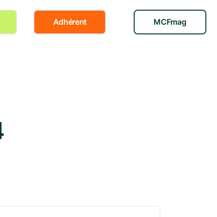
Adhérent
MCFmag
4