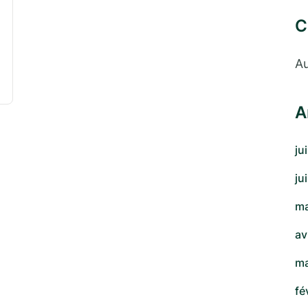
C
Au
A
ju
ju
ma
av
ma
fé