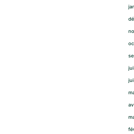
ja
dé
no
oc
se
ju
ju
ma
av
ma
fé