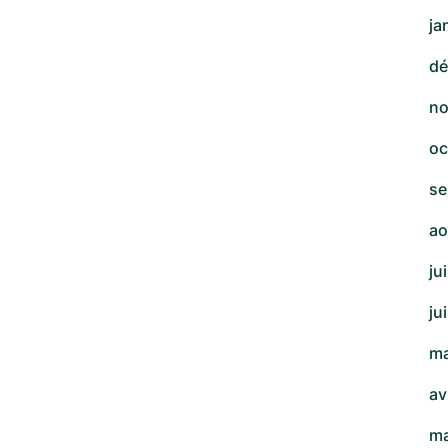
ja
dé
no
oc
se
ao
ju
ju
ma
av
ma