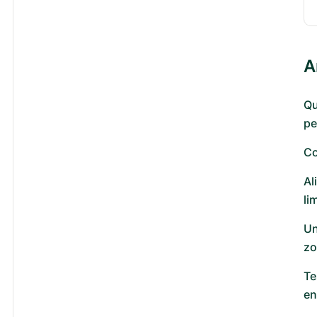
A
Qu
pe
Co
Al
li
Un
zo
Te
en