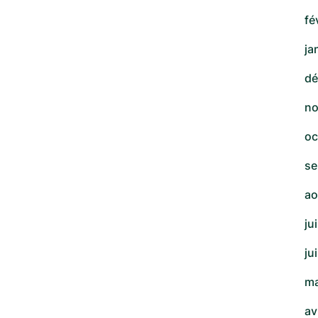
fé
ja
dé
no
oc
se
ao
ju
ju
ma
av