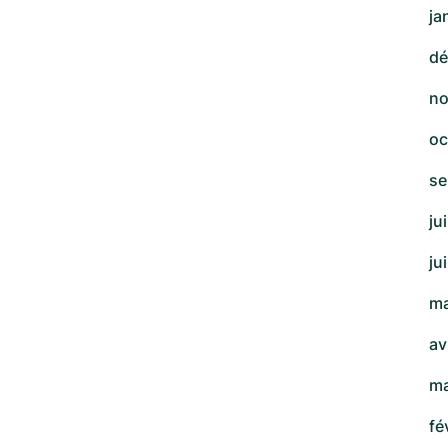
ja
dé
no
oc
se
ju
ju
ma
av
ma
fé