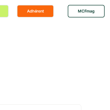
Adhérent
MCFmag