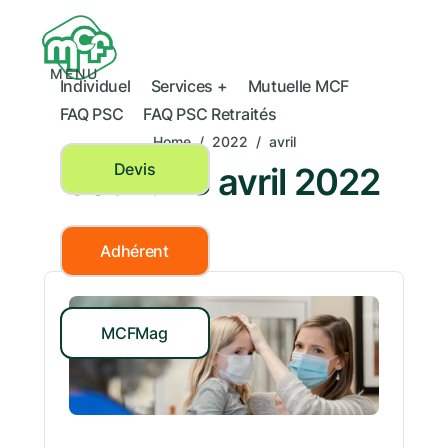
MENU
Individuel
Services +
Mutuelle MCF
FAQ PSC
FAQ PSC Retraités
Home
/
2022
/
avril
Devis
Jour :
28 avril 2022
Adhérent
MCFMag