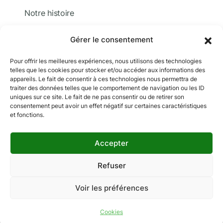
Notre histoire
Nous contacter
Gérer le consentement
Devis
Pour offrir les meilleures expériences, nous utilisons des technologies
telles que les cookies pour stocker et/ou accéder aux informations des
Adhérer
appareils. Le fait de consentir à ces technologies nous permettra de
traiter des données telles que le comportement de navigation ou les ID
Documentation
uniques sur ce site. Le fait de ne pas consentir ou de retirer son
consentement peut avoir un effet négatif sur certaines caractéristiques
et fonctions.
Accepter
Copyright © 2024 MCF. Tous droits réservés
Les photographies sur ce site sont © iStock sauf
Refuser
indication contraire.
Voir les préférences
Mentions légales
Données personnelles
Gestion des cookies
Cookies