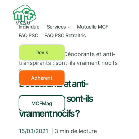
MENU
Individuel
Services +
Mutuelle MCF
FAQ PSC
FAQ PSC Retraités
Devis
Soin de la peau
›
Déodorants et anti-
transpirants : sont-ils vraiment nocifs
?
Adhérent
Déodorants et anti-
transpirants : sont-ils
MCFMag
vraiment nocifs ?
15/03/2021
|
3
min de lecture