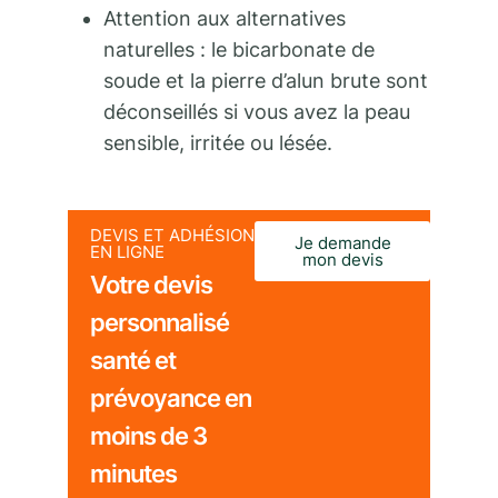
Attention aux alternatives
naturelles : le bicarbonate de
soude et la pierre d’alun brute sont
déconseillés si vous avez la peau
sensible, irritée ou lésée.
DEVIS ET ADHÉSION
Je demande
EN LIGNE
mon devis
Votre devis
personnalisé
santé et
prévoyance en
moins de 3
minutes