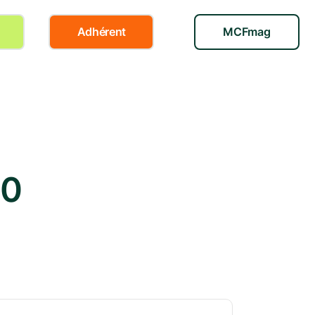
Adhérent
MCFmag
20