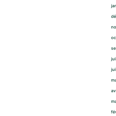
ja
dé
no
oc
se
ju
ju
ma
av
ma
fé