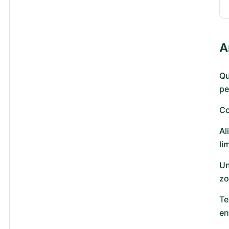
A
Qu
pe
Co
Al
li
Un
zo
Te
en