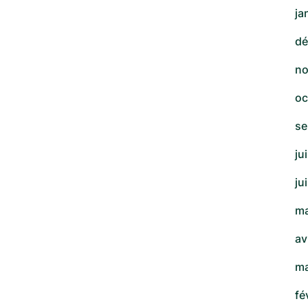
ja
dé
no
oc
se
ju
ju
ma
av
ma
fé