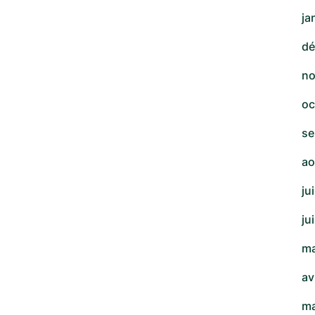
ja
dé
no
oc
se
ao
ju
ju
ma
av
ma