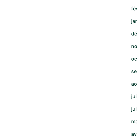
fé
ja
dé
no
oc
se
ao
ju
ju
ma
av