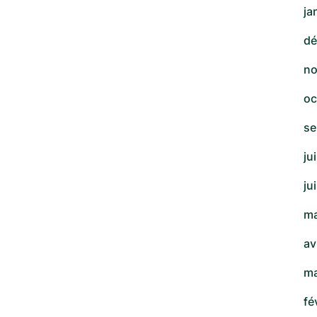
ja
dé
no
oc
se
ju
ju
ma
av
ma
fé