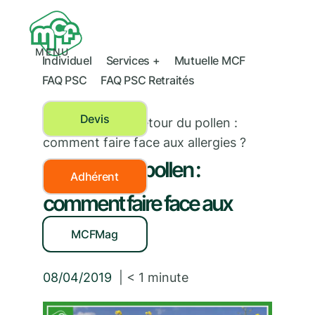
MENU
Individuel
Services +
Mutuelle MCF
FAQ PSC
FAQ PSC Retraités
Devis
Prévention
›
Le retour du pollen :
comment faire face aux allergies ?
Le retour du pollen :
Adhérent
comment faire face aux
allergies ?
MCFMag
08/04/2019
|
< 1
minute