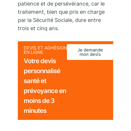
patience et de persévérance, car le
traitement, bien que pris en charge
par la Sécurité Sociale, dure entre
trois et cinq ans.
DEVIS ET ADHÉSION
Je demande
EN LIGNE
mon devis
Votre devis
personnalisé
santé et
prévoyance en
moins de 3
minutes