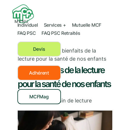
MENU
Individuel
Services +
Mutuelle MCF
FAQ PSC
FAQ PSC Retraités
Devis
Prévention
›
Cinq bienfaits de la
lecture pour la santé de nos enfants
Cinq bienfaits de la lecture
Adhérent
pour la santé de nos enfants
MCFMag
01/02/2024
|
3
min de lecture