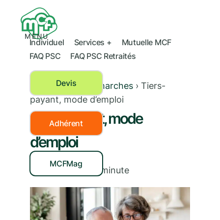
MENU
Individuel
Services +
Mutuelle MCF
FAQ PSC
FAQ PSC Retraités
Devis
Mes droits et démarches
›
Tiers-
payant, mode d’emploi
Tiers-payant, mode
Adhérent
d’emploi
MCFMag
07/01/2019
|
< 1
minute