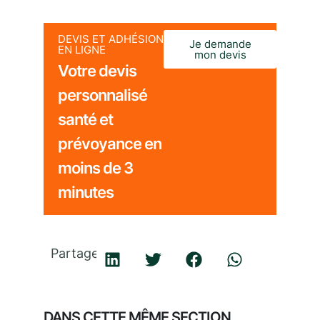
DEVIS ET ADHÉSION
Je demande
EN LIGNE
mon devis
Votre devis
personnalisé
santé et
prévoyance en
moins de 3
minutes
Partager
DANS CETTE MÊME SECTION