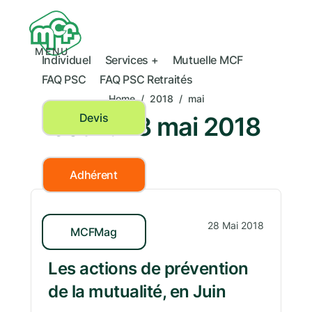
MENU
Individuel
Services +
Mutuelle MCF
FAQ PSC
FAQ PSC Retraités
Home
/
2018
/
mai
Devis
Jour :
28 mai 2018
Adhérent
Actualités MCF
28 Mai 2018
MCFMag
Les actions de prévention
de la mutualité, en Juin