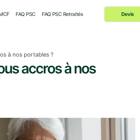
 MCF
FAQ PSC
FAQ PSC Retraités
Devis
s à nos portables ?
us accros à nos