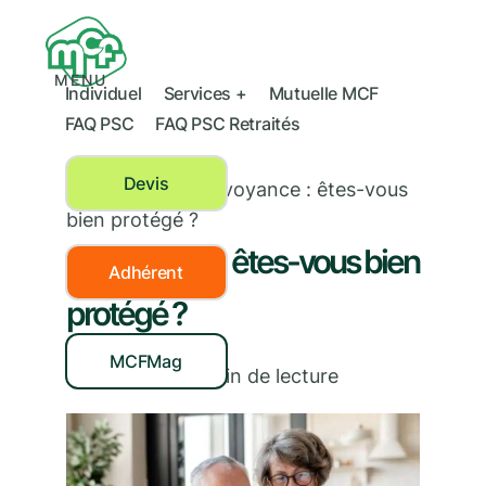
MENU
Individuel
Services +
Mutuelle MCF
FAQ PSC
FAQ PSC Retraités
Devis
Prévoyance
›
Prévoyance : êtes-vous
bien protégé ?
Prévoyance : êtes-vous bien
Adhérent
protégé ?
MCFMag
11/06/2026
|
5
min de lecture