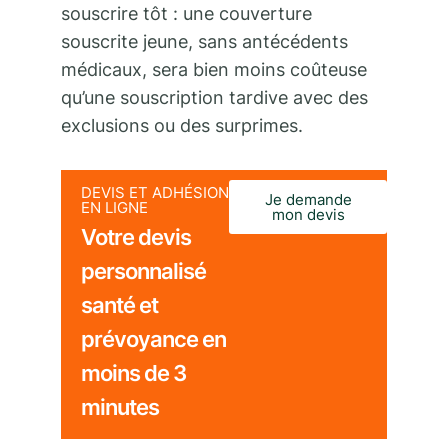
souscrire tôt : une couverture
souscrite jeune, sans antécédents
médicaux, sera bien moins coûteuse
qu’une souscription tardive avec des
exclusions ou des surprimes.
DEVIS ET ADHÉSION
Je demande
EN LIGNE
mon devis
Votre devis
personnalisé
santé et
prévoyance en
moins de 3
minutes