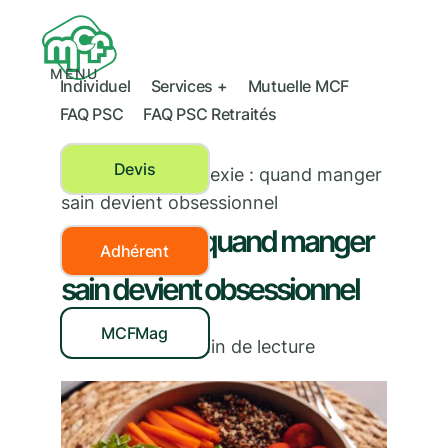
MENU
Individuel
Services +
Mutuelle MCF
FAQ PSC
FAQ PSC Retraités
Devis
Nutrition
›
Orthorexie : quand manger
sain devient obsessionnel
Orthorexie : quand manger
Adhérent
sain devient obsessionnel
MCFMag
12/09/2023
|
3
min de lecture