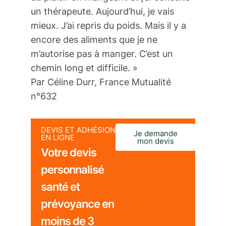
un thérapeute. Aujourd’hui, je vais
mieux. J’ai repris du poids. Mais il y a
encore des aliments que je ne
m’autorise pas à manger. C’est un
chemin long et difficile. »
Par Céline Durr, France Mutualité
n°632
DEVIS ET ADHÉSION
Je demande
EN LIGNE
mon devis
Votre devis
personnalisé
santé et
prévoyance en
moins de 3