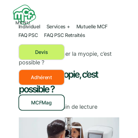
MENU
Individuel
Services +
Mutuelle MCF
FAQ PSC
FAQ PSC Retraités
Devis
Prévention
›
Freiner la myopie, c’est
possible ?
Freiner la myopie, c’est
Adhérent
possible ?
MCFMag
14/09/2022
|
3
min de lecture