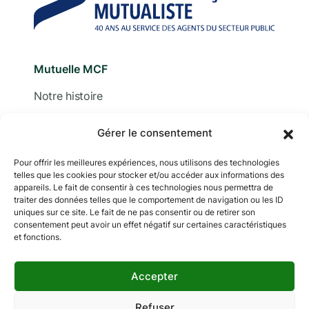
Mutuelle MCF
Notre histoire
Nous contacter
Gérer le consentement
Devis
Pour offrir les meilleures expériences, nous utilisons des technologies
telles que les cookies pour stocker et/ou accéder aux informations des
Adhérer
appareils. Le fait de consentir à ces technologies nous permettra de
traiter des données telles que le comportement de navigation ou les ID
Documentation
uniques sur ce site. Le fait de ne pas consentir ou de retirer son
consentement peut avoir un effet négatif sur certaines caractéristiques
et fonctions.
Accepter
Copyright © 2024 MCF. Tous droits réservés
Les photographies sur ce site sont © iStock sauf
Refuser