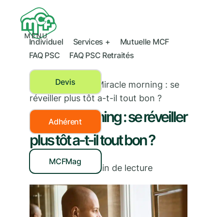
MENU
Individuel
Services +
Mutuelle MCF
FAQ PSC
FAQ PSC Retraités
Devis
Santé mentale
›
Miracle morning : se
réveiller plus tôt a-t-il tout bon ?
Miracle morning : se réveiller
Adhérent
plus tôt a-t-il tout bon ?
MCFMag
01/03/2022
|
3
min de lecture