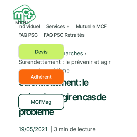
MENU
Individuel
Services +
Mutuelle MCF
FAQ PSC
FAQ PSC Retraités
Devis
Mes droits et démarches
›
Surendettement : le prévenir et agir
en cas de problème
Adhérent
Surendettement : le
prévenir et agir en cas de
MCFMag
problème
19/05/2021
|
3
min de lecture