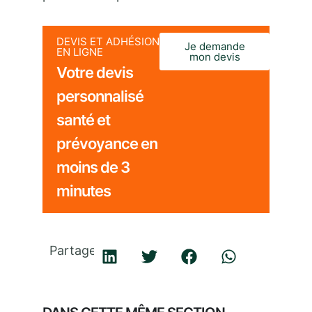
DEVIS ET ADHÉSION
Je demande
EN LIGNE
mon devis
Votre devis
personnalisé
santé et
prévoyance en
moins de 3
minutes
Partager