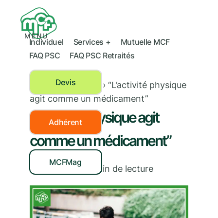
MENU
Individuel
Services +
Mutuelle MCF
FAQ PSC
FAQ PSC Retraités
Devis
Activité physique
›
“L’activité physique
agit comme un médicament”
“L’activité physique agit
Adhérent
comme un médicament”
MCFMag
02/12/2020
|
3
min de lecture