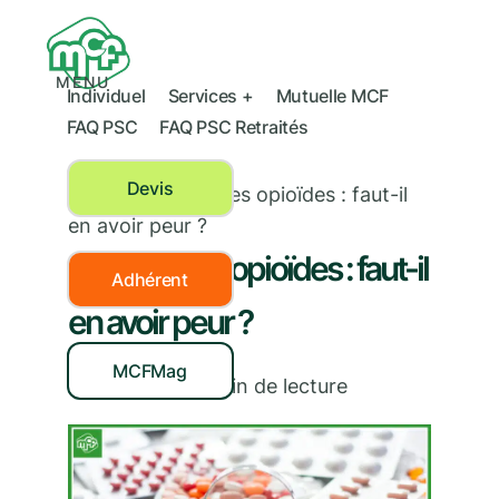
MENU
Individuel
Services +
Mutuelle MCF
FAQ PSC
FAQ PSC Retraités
Devis
Santé
›
Antalgiques opioïdes : faut-il
en avoir peur ?
Antalgiques opioïdes : faut-il
Adhérent
en avoir peur ?
MCFMag
03/10/2019
|
2
min de lecture