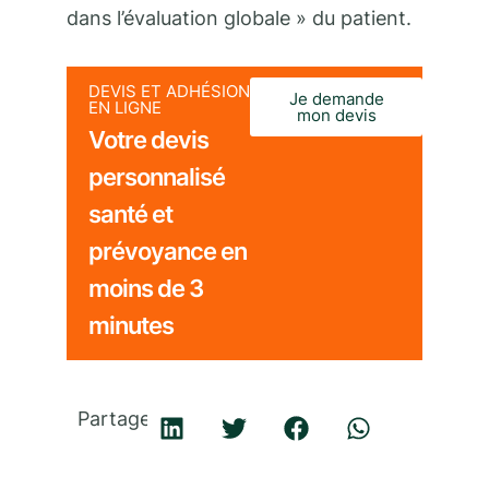
dans l’évaluation globale » du patient.
DEVIS ET ADHÉSION
Je demande
EN LIGNE
mon devis
Votre devis
personnalisé
santé et
prévoyance en
moins de 3
minutes
Partager