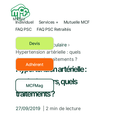
MENU
Individuel
Services +
Mutuelle MCF
FAQ PSC
FAQ PSC Retraités
Devis
Santé cardio-vasculaire
›
Hypertension artérielle : quels
dangers, quels traitements ?
Adhérent
Hypertension artérielle :
quels dangers, quels
MCFMag
traitements ?
27/09/2019
|
2
min de lecture