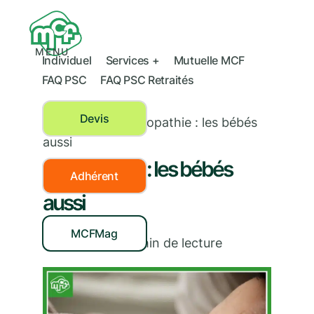
MENU
Individuel
Services +
Mutuelle MCF
FAQ PSC
FAQ PSC Retraités
Devis
Prévention
›
Ostéopathie : les bébés
aussi
Ostéopathie : les bébés
Adhérent
aussi
MCFMag
24/04/2019
|
3
min de lecture