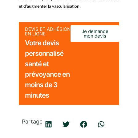
et d’augmenter la vascularisation. 
DEVIS ET ADHÉSION
Je demande
EN LIGNE
mon devis
Votre devis
personnalisé
santé et
prévoyance en
moins de 3
minutes
Partager