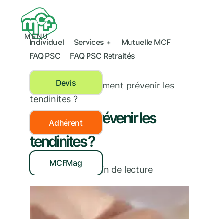
MENU
Individuel
Services +
Mutuelle MCF
FAQ PSC
FAQ PSC Retraités
Devis
Prévention
›
Comment prévenir les
tendinites ?
Comment prévenir les
Adhérent
tendinites ?
MCFMag
01/02/2019
|
2
min de lecture