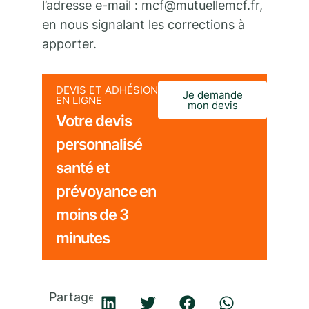
l’adresse e-mail : mcf@mutuellemcf.fr,
en nous signalant les corrections à
apporter.
DEVIS ET ADHÉSION
Je demande
EN LIGNE
mon devis
Votre devis
personnalisé
santé et
prévoyance en
moins de 3
minutes
Partager