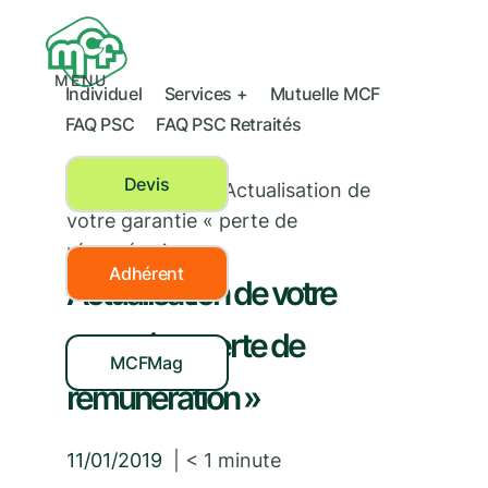
MENU
Individuel
Services +
Mutuelle MCF
FAQ PSC
FAQ PSC Retraités
Devis
Actualités MCF
›
Actualisation de
votre garantie « perte de
rémunération »
Adhérent
Actualisation de votre
garantie « perte de
MCFMag
rémunération »
11/01/2019
|
< 1
minute