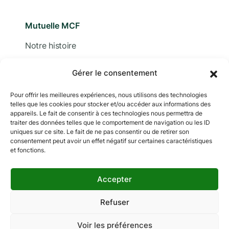
Mutuelle MCF
Notre histoire
Nous contacter
Gérer le consentement
Devis
Pour offrir les meilleures expériences, nous utilisons des technologies
telles que les cookies pour stocker et/ou accéder aux informations des
Adhérer
appareils. Le fait de consentir à ces technologies nous permettra de
traiter des données telles que le comportement de navigation ou les ID
Documentation
uniques sur ce site. Le fait de ne pas consentir ou de retirer son
consentement peut avoir un effet négatif sur certaines caractéristiques
et fonctions.
Accepter
Copyright © 2024 MCF. Tous droits réservés
Les photographies sur ce site sont © iStock sauf
Refuser
indication contraire.
Voir les préférences