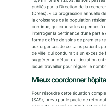
16,9 millions en 2009, ils sont passés 
publiés par la Direction de la recherc
(Drees). « La progression annuelle d
la croissance de la population résida
continue, qui expose les urgences à d
interroger la pertinence d’une partie
forme d’offre de soins de premiers rec
aux urgences de certains patients po
de ville, qui conduirait à un excès d
suggérer un défaut d’articulation ent
lequel travailler pour réguler le nom
Mieux coordonner hôpital
Pour résoudre cette équation complexe
(SAS), prévu par le pacte de refonda