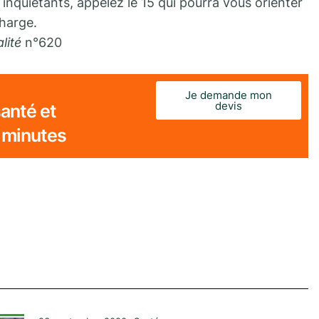
quiétants, appelez le 15 qui pourra vous orienter
charge.
lité
n°620
Je demande mon
devis
anté et
 minutes