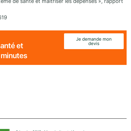
stème de santé et maîtriser les dépenses », rapport
619
Je demande mon
devis
anté et
 minutes