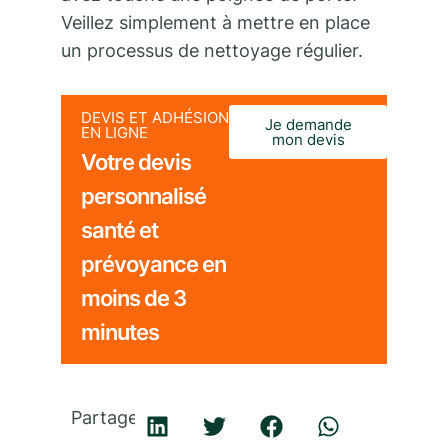
Veillez simplement à mettre en place
un processus de nettoyage régulier.
DEVIS ET ADHÉSION
Je demande
EN LIGNE
mon devis
Votre devis
personnalisé
santé et
prévoyance en
moins de 3
minutes
Partager