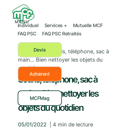
MENU
Individuel
Services +
Mutuelle MCF
FAQ PSC
FAQ PSC Retraités
Devis
Prévention
›
Souris, téléphone, sac à
main… Bien nettoyer les objets du
quotidien
Adhérent
Souris, téléphone, sac à
main… Bien nettoyer les
MCFMag
objets du quotidien
05/01/2022
|
4
min de lecture