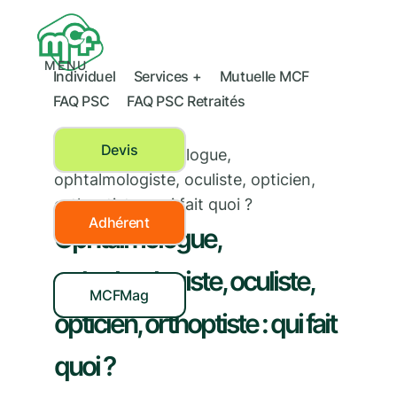
MENU
Individuel
Services +
Mutuelle MCF
FAQ PSC
FAQ PSC Retraités
Devis
Santé
›
Ophtalmologue,
ophtalmologiste, oculiste, opticien,
orthoptiste : qui fait quoi ?
Adhérent
Ophtalmologue,
ophtalmologiste, oculiste,
MCFMag
opticien, orthoptiste : qui fait
quoi ?