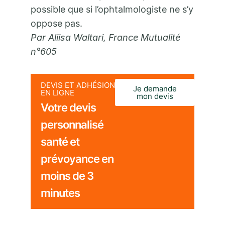
possible que si l’ophtalmologiste ne s’y
oppose pas.
Par Aliisa Waltari, France Mutualité
n°605
DEVIS ET ADHÉSION
Je demande
EN LIGNE
mon devis
Votre devis
personnalisé
santé et
prévoyance en
moins de 3
minutes