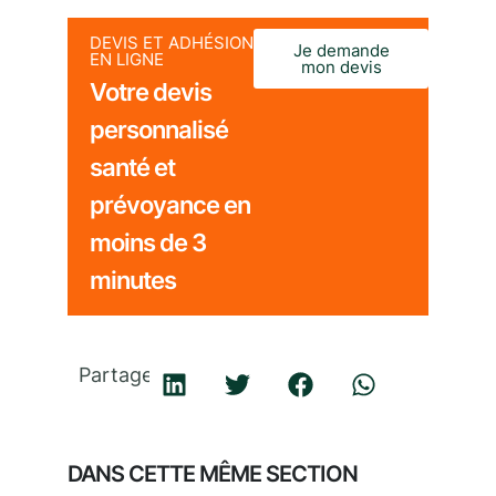
DEVIS ET ADHÉSION
Je demande
EN LIGNE
mon devis
Votre devis
personnalisé
santé et
prévoyance en
moins de 3
minutes
Partager
DANS CETTE MÊME SECTION