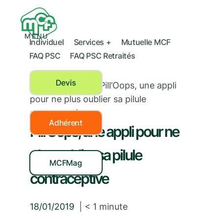
MENU
Individuel
Services +
Mutuelle MCF
FAQ PSC
FAQ PSC Retraités
Devis
Santé féminine
›
Pill’Oops, une appli
pour ne plus oublier sa pilule
contraceptive
Adhérent
Pill’Oops, une appli pour ne
plus oublier sa pilule
MCFMag
contraceptive
18/01/2019
|
< 1
minute